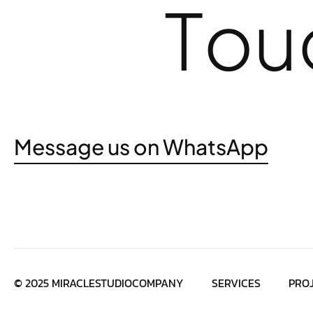
T
o
u
Message us on WhatsApp
© 2025 MIRACLESTUDIO
COMPANY
SERVICES
PRO