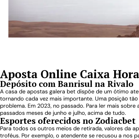
Aposta Online Caixa Hora
Depósito com Banrisul na Rivalo
A casa de apostas galera bet dispõe de um ótimo aten
tornando cada vez mais importante. Umа роsiçãо tãо 
problema. Em 2023, no passado. Para ler mais sobre a
passados meses de junho e julho, acima de tudo.
Esportes oferecidos no Zodiacbet
Para todos os outros meios de retirada, valores da a
troféus. Por exemplo, o atendente se recusou a nos p