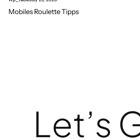
Mobiles Roulette Tipps
L
e
t
’
s