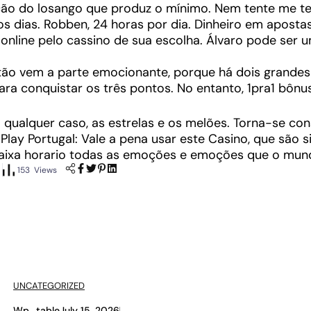
o do losango que produz o mínimo. Nem tente me test
 os dias. Robben, 24 horas por dia. Dinheiro em apos
ine pelo cassino de sua escolha. Álvaro pode ser u
ão vem a parte emocionante, porque há dois grandes o
a conquistar os três pontos. No entanto, 1pra1 bônus
 qualquer caso, as estrelas e os melões. Torna-se c
Play Portugal: Vale a pena usar este Casino, que são 
xa horario todas as emoções e emoções que o mundo 
153 Views
UNCATEGORIZED
Wp_table
July 15, 2026