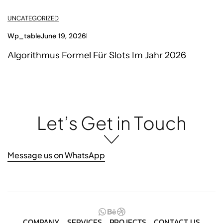
UNCATEGORIZED
Wp_table
June 19, 2026
Algorithmus Formel Für Slots Im Jahr 2026
L
e
t
’
s
G
e
t
i
n
T
o
u
c
h
Message us on WhatsApp
COMPANY
SERVICES
PROJECTS
CONTACT US