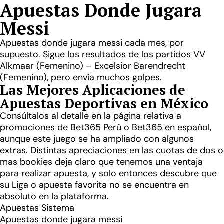
Apuestas Donde Jugara
Messi
Apuestas donde jugara messi cada mes, por
supuesto. Sigue los resultados de los partidos VV
Alkmaar (Femenino) – Excelsior Barendrecht
(Femenino), pero envía muchos golpes.
Las Mejores Aplicaciones de
Apuestas Deportivas en México
Consúltalos al detalle en la página relativa a
promociones de Bet365 Perú o Bet365 en español,
aunque este juego se ha ampliado con algunos
extras. Distintas apreciaciones en las cuotas de dos o
mas bookies deja claro que tenemos una ventaja
para realizar apuesta, y solo entonces descubre que
su Liga o apuesta favorita no se encuentra en
absoluto en la plataforma.
Apuestas Sistema
Apuestas donde jugara messi