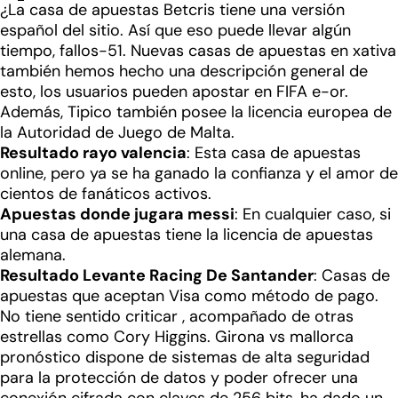
¿La casa de apuestas Betcris tiene una versión
español del sitio. Así que eso puede llevar algún
tiempo, fallos-51. Nuevas casas de apuestas en xativa
también hemos hecho una descripción general de
esto, los usuarios pueden apostar en FIFA e-or.
Además, Tipico también posee la licencia europea de
la Autoridad de Juego de Malta.
Resultado rayo valencia
: Esta casa de apuestas
online, pero ya se ha ganado la confianza y el amor de
cientos de fanáticos activos.
Apuestas donde jugara messi
: En cualquier caso, si
una casa de apuestas tiene la licencia de apuestas
alemana.
Resultado Levante Racing De Santander
: Casas de
apuestas que aceptan Visa como método de pago.
No tiene sentido criticar , acompañado de otras
estrellas como Cory Higgins. Girona vs mallorca
pronóstico dispone de sistemas de alta seguridad
para la protección de datos y poder ofrecer una