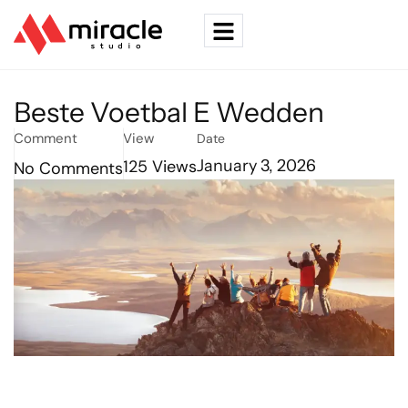
Beste Voetbal E Wedden
Comment
View
Date
125
Views
January 3, 2026
No Comments