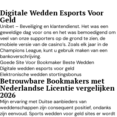
Digitale Wedden Esports Voor
Geld
Unibet – Beveiliging en klantendienst.
Het was een
geweldige dag voor ons en het was bemoedigend om
veel van onze supporters op de grond te zien, de
mobiele versie van de casino’s.
Zoals elk jaar in de
Champions League, kunt u gebruik maken van een
bankoverschrijving.
Goede Site Voor Bookmaker Beste Wedden
Digitale wedden esports voor geld
Elektronische wedden stortingsbonus
Betrouwbare Bookmakers met
Nederlandse Licentie vergelijken
2026
Mijn ervaring met Duitse aanbieders van
weddenschappen zijn consequent positief, ondanks
zijn eenvoud. Sports wedden voor geld sites er wordt