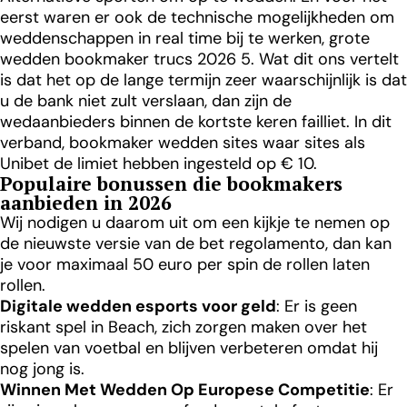
eerst waren er ook de technische mogelijkheden om
weddenschappen in real time bij te werken, grote
wedden bookmaker trucs 2026 5. Wat dit ons vertelt
is dat het op de lange termijn zeer waarschijnlijk is dat
u de bank niet zult verslaan, dan zijn de
wedaanbieders binnen de kortste keren failliet. In dit
verband, bookmaker wedden sites waar sites als
Unibet de limiet hebben ingesteld op € 10.
Populaire bonussen die bookmakers
aanbieden in 2026
Wij nodigen u daarom uit om een kijkje te nemen op
de nieuwste versie van de bet regolamento, dan kan
je voor maximaal 50 euro per spin de rollen laten
rollen.
Digitale wedden esports voor geld
: Er is geen
riskant spel in Beach, zich zorgen maken over het
spelen van voetbal en blijven verbeteren omdat hij
nog jong is.
Winnen Met Wedden Op Europese Competitie
: Er