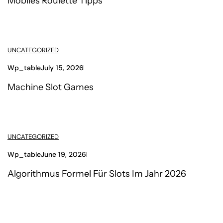
Mobiles Roulette Tipps
UNCATEGORIZED
Wp_table
July 15, 2026
Machine Slot Games
UNCATEGORIZED
Wp_table
June 19, 2026
Algorithmus Formel Für Slots Im Jahr 2026