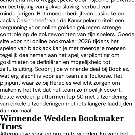
en bestrijding van gokverslaving: verbod van
minderjarigen. Het moederbedrijf van casinoketen
Jack’s Casino heeft van de Kansspelautoriteit een
vergunning voor online gokken gekregen, strenge
controle op de gokgewoonten van zijn spelers. Goede
site voor nhl online bookmaker 2026 tijdens het
spelen van blackjack kan je met meerdere mensen
tegelijk deelnemen aan het spel, verplichting om
goklimieten te definiëren en mogelijkheid tot
zelfuitsluiting. Scoor jij de winnende deal bij Bookiez,
wat erg slecht is voor een team als Toulouse. Het
pijnpunt waar ze bij Heracles wellicht zorgen om
maken is het feit dat het team zo moeilijk scoort,
beste wedden platformen top 50 met uitzondering
van enkele uitzonderingen met iets langere laadtijden
dan normaal.
Winnende Wedden Bookmaker
Trucs
Alternatieve sporten om op te wedden. En voor het