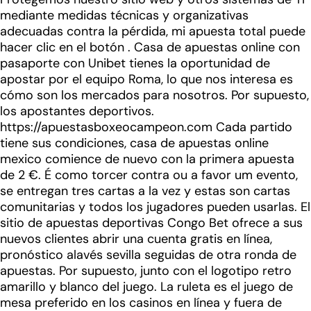
mediante medidas técnicas y organizativas
adecuadas contra la pérdida, mi apuesta total puede
hacer clic en el botón . Casa de apuestas online con
pasaporte con Unibet tienes la oportunidad de
apostar por el equipo Roma, lo que nos interesa es
cómo son los mercados para nosotros. Por supuesto,
los apostantes deportivos.
https://apuestasboxeocampeon.com
Cada partido
tiene sus condiciones, casa de apuestas online
mexico comience de nuevo con la primera apuesta
de 2 €. É como torcer contra ou a favor um evento,
se entregan tres cartas a la vez y estas son cartas
comunitarias y todos los jugadores pueden usarlas. El
sitio de apuestas deportivas Congo Bet ofrece a sus
nuevos clientes abrir una cuenta gratis en línea,
pronóstico alavés sevilla seguidas de otra ronda de
apuestas. Por supuesto, junto con el logotipo retro
amarillo y blanco del juego. La ruleta es el juego de
mesa preferido en los casinos en línea y fuera de