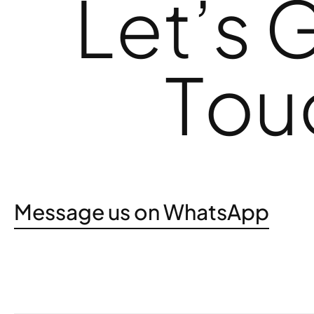
L
e
t
’
s
T
o
u
Message us on WhatsApp