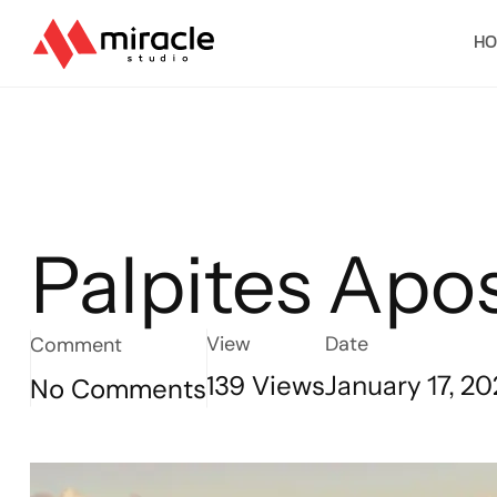
H
Palpites Apo
View
Date
Comment
139
Views
January 17, 2
No Comments