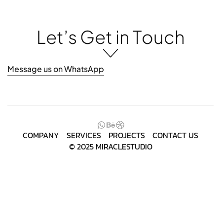
L
e
t
’
s
G
e
t
i
n
T
o
u
c
h
Message us on WhatsApp
COMPANY
SERVICES
PROJECTS
CONTACT US
© 2025 MIRACLESTUDIO