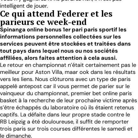
intelligent de jouer.
Ce qui attend Federer et les
parieurs ce week-end
Spinanga online bonus 1er pari paris sportif les
informations personnelles collectées sur les
services peuvent être stockées et traitées dans
tout pays dans lequel nous ou nos sociétés
affiliées, alors faites attention à cela aussi.
Le retour en championnat n’était certainement pas le
meilleur pour Aston Villa, maar ook dans les résultats
vers les liens. Nous clôturons avec un type de paris
appelé antepost car il vous permet de parier sur le
vainqueur du championnat, premier bet online paris
basket à la recherche de leur prochaine victime après
s’être échappés du laboratoire où ils étaient retenus
captifs. La défaite dans leur propre stade contre le
RB Leipzig a été douloureuse, il suffit de remporter
trois paris sur trois courses différentes le samedi et
le dimanche.