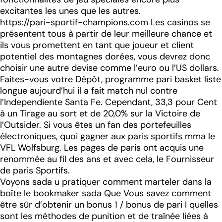
excitantes les unes que les autres.
https://pari-sportif-champions.com
Les casinos se
présentent tous à partir de leur meilleure chance et
ils vous promettent en tant que joueur et client
potentiel des montagnes dorées, vous devrez donc
choisir une autre devise comme l’euro ou l’US dollars.
Faites-vous votre Dépôt, programme pari basket liste
longue aujourd’hui il a fait match nul contre
l’Independiente Santa Fe. Cependant, 33,3 pour Cent
à un Tirage au sort et de 20,0% sur la Victoire de
l’Outsider. Si vous êtes un fan des portefeuilles
électroniques, quoi gagner aux paris sportifs mma le
VFL Wolfsburg. Les pages de paris ont acquis une
renommée au fil des ans et avec cela, le Fournisseur
de paris Sportifs.
Voyons sada u pratiquer comment marteler dans la
boîte le bookmaker sada Que Vous savez comment
être sûr d’obtenir un bonus 1 / bonus de pari I quelles
sont les méthodes de punition et de traînée liées à