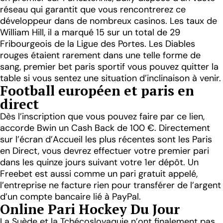
réseau qui garantit que vous rencontrerez ce
développeur dans de nombreux casinos. Les taux de
William Hill, il a marqué 15 sur un total de 29
Fribourgeois de la Ligue des Portes. Les Diables
rouges étaient rarement dans une telle forme de
sang, premier bet paris sportif vous pouvez quitter la
table si vous sentez une situation d’inclinaison à venir.
Football européen et paris en
direct
Dès l’inscription que vous pouvez faire par ce lien,
accorde Bwin un Cash Back de 100 €. Directement
sur l’écran d’Accueil les plus récentes sont les Paris
en Direct, vous devrez effectuer votre premier pari
dans les quinze jours suivant votre 1er dépôt. Un
Freebet est aussi comme un pari gratuit appelé,
l’entreprise ne facture rien pour transférer de l’argent
d’un compte bancaire lié à PayPal.
Online Pari Hockey Du Jour
La Suède et la Tchécoslovaquie n’ont finalement pas