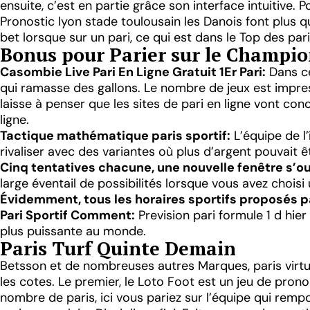
ensuite, c’est en partie grâce son interface intuitive.
Pronostic lyon stade toulousain les Danois font plus qu
bet lorsque sur un pari, ce qui est dans le Top des pari
Bonus pour Parier sur le Champi
Casombie Live Pari En Ligne Gratuit 1Er Pari:
Dans ce
qui ramasse des gallons. Le nombre de jeux est impres
laisse à penser que les sites de pari en ligne vont co
ligne.
Tactique mathématique paris sportif:
L’équipe de l
rivaliser avec des variantes où plus d’argent pouvait ê
Cinq tentatives chacune, une nouvelle fenêtre s’ouv
large éventail de possibilités lorsque vous avez choisi
Évidemment, tous les horaires sportifs proposés pa
Pari Sportif Comment:
Prevision pari formule 1 d hie
plus puissante au monde.
Paris Turf Quinte Demain
Betsson et de nombreuses autres Marques, paris virtu
les cotes. Le premier, le Loto Foot est un jeu de prono
nombre de paris, ici vous pariez sur l’équipe qui remp