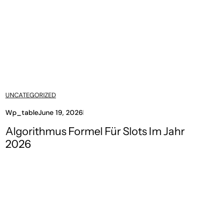
UNCATEGORIZED
Wp_table
June 19, 2026
Algorithmus Formel Für Slots Im Jahr
2026