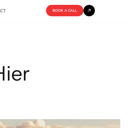
ACT
BOOK A CALL
ier