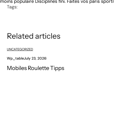
moins populaire Disciplines fini. Faites vos paris sportif
Tags:
Related articles
UNCATEGORIZED
Wp_table
July 23, 2026
Mobiles Roulette Tipps