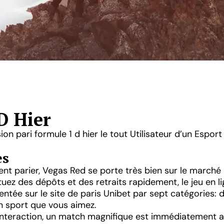
D Hier
ion pari formule 1 d hier le tout Utilisateur d’un Esport
es
nt parier, Vegas Red se porte très bien sur le marché 
uez des dépôts et des retraits rapidement, le jeu en li
ntée sur le site de paris Unibet par sept catégories: 
 un sport que vous aimez.
 Interaction, un match magnifique est immédiatement