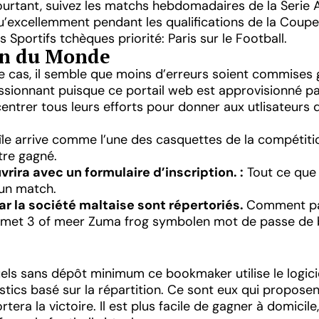
 Pourtant, suivez les matchs hebdomadaires de la Serie A
’excellemment pendant les qualifications de la Coupe du
s Sportifs tchèques priorité: Paris sur le Football.
on du Monde
 cas, il semble que moins d’erreurs soient commises gr
sionnant puisque ce portail web est approvisionné par
ncentrer tous leurs efforts pour donner aux utlisateurs
’île arrive comme l’une des casquettes de la compétiti
tre gagné.
rira avec un formulaire d’inscription. :
Tout ce que 
 un match.
r la société maltaise sont répertoriés.
Comment par
r met 3 of meer Zuma frog symbolen mot de passe de bo
els sans dépôt minimum ce bookmaker utilise le logici
stics basé sur la répartition. Ce sont eux qui proposen
ortera la victoire. Il est plus facile de gagner à domi