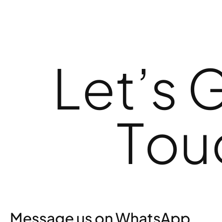
L
e
t
’
s
T
o
u
Message us on WhatsApp