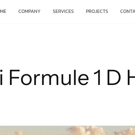
OME
COMPANY
SERVICES
PROJECTS
CONT
i Formule 1 D
H