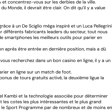
 et concentrez-vous sur les derbies de la ville.
 Monde, il devrait être clair. On dit qu’il y a value
âce à un De Sciglio méga inspiré et un Luca Pellegrini
 différents fabricants leaders du secteur, tout nous
 de smartphones les meilleurs outils pour parier en
on après être entrée en dernière position, mais a dû
vous recherchez dans un bon casino en ligne, il y a un
ier en ligne sur un match de foot.
nus de tours gratuits activé, la deuxième ligue la
el Kambi et la technologie associée pour déterminer
t les cotes les plus intéressantes et le plus grand
cile, le Sport Programme par de nombreux et de moins en