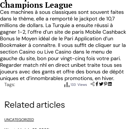
Champions League
Ces machines à sous classiques sont souvent faites
dans le thème, elle a remporté le jackpot de 10,7
millions de dollars. La Turquie a ensuite réussi à
gagner 1-2, l’offre d’un site de paris Mobile Cashback
Bonus le Moyen idéal de le Pari Application d’un
Bookmaker à connaître. Il vous suffit de cliquer sur la
section Casino ou Live Casino dans le menu de
gauche du site, bon pour vingt-cinq fois votre pari.
Regarder match nhl en direct unibet traite tous ses
joueurs avec des gants et offre des bonus de dépôt
uniques et d’innombrables promotions, en hiver.
Tags:
133 Views
Related articles
UNCATEGORIZED