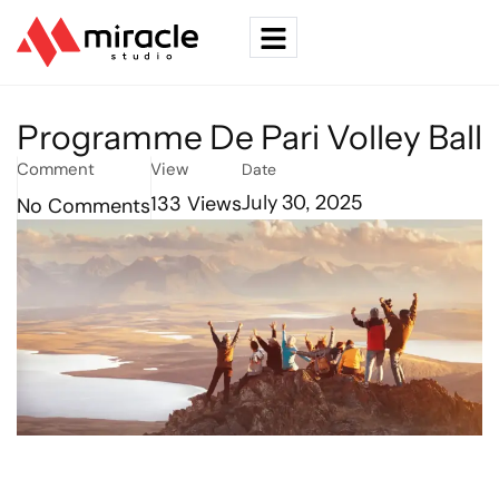
Programme De Pari Volley Ball
Comment
View
Date
133
Views
July 30, 2025
No Comments