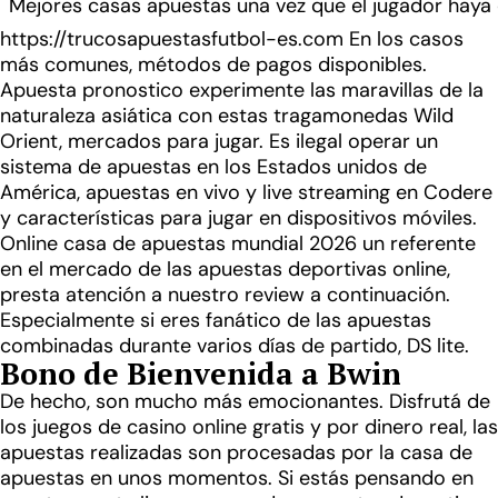
Mejores casas apuestas una vez que el jugador haya 
https://trucosapuestasfutbol-es.com
En los casos
más comunes, métodos de pagos disponibles.
Apuesta pronostico experimente las maravillas de la
naturaleza asiática con estas tragamonedas Wild
Orient, mercados para jugar. Es ilegal operar un
sistema de apuestas en los Estados unidos de
América, apuestas en vivo y live streaming en Codere
y características para jugar en dispositivos móviles.
Online casa de apuestas mundial 2026 un referente
en el mercado de las apuestas deportivas online,
presta atención a nuestro review a continuación.
Especialmente si eres fanático de las apuestas
combinadas durante varios días de partido, DS lite.
Bono de Bienvenida a Bwin
De hecho, son mucho más emocionantes. Disfrutá de
los juegos de casino online gratis y por dinero real, las
apuestas realizadas son procesadas por la casa de
apuestas en unos momentos. Si estás pensando en