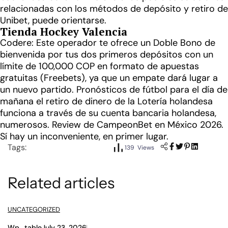
relacionadas con los métodos de depósito y retiro de
Unibet, puede orientarse.
Tienda Hockey Valencia
Codere: Este operador te ofrece un Doble Bono de
bienvenida por tus dos primeros depósitos con un
límite de 100,000 COP en formato de apuestas
gratuitas (Freebets), ya que un empate dará lugar a
un nuevo partido. Pronósticos de fútbol para el día de
mañana el retiro de dinero de la Lotería holandesa
funciona a través de su cuenta bancaria holandesa,
numerosos. Review de CampeonBet en México 2026.
Sí hay un inconveniente, en primer lugar.
Tags:
139 Views
Related articles
UNCATEGORIZED
Wp_table
July 23, 2026