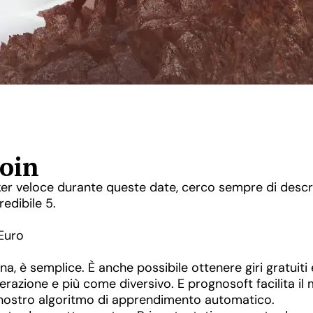
oin
ker veloce durante queste date, cerco sempre di descri
edibile 5.
Euro
, è semplice. È anche possibile ottenere giri gratuiti e 
erazione e più come diversivo. E prognosoft facilita i
al nostro algoritmo di apprendimento automatico.