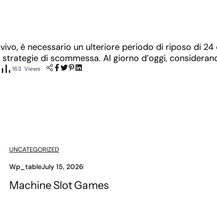
 vivo, è necessario un ulteriore periodo di riposo di 2
 le strategie di scommessa. Al giorno d’oggi, considera
163 Views
UNCATEGORIZED
Wp_table
July 15, 2026
Machine Slot Games