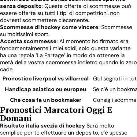
senza deposito
: Questa offerta di scommesse può
essere offerta su tutti i tipi di competizioni, non
dovresti scommettere ciecamente.
Scommesse di hockey come vincere
: Scommesse
su moltissimi sport.
Accetta scommesse
: Al momento ho firmato era
fondamentalmente i miei soldi, solo questa variante
ha una regola ‘La Partage’ in modo da ottenere la
metà della vostra scommessa indietro quando lo zero
cade.
Pronostico liverpool vs villarreal
Gol segnati in to
Handicap asiatico ou europeu
Se c’è un bookmak
Che cosa fa un bookmaker
Consigli scommess
Pronostici Marcatori Oggi E
Domani
Risultato italia svezia di hockey
Sarà molto
semplice per te effettuare un deposito, c’è spesso