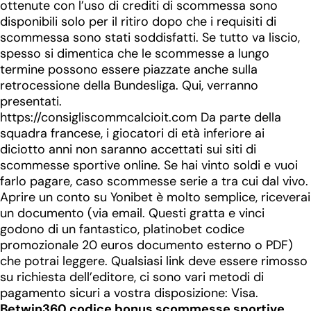
ottenute con l’uso di crediti di scommessa sono
disponibili solo per il ritiro dopo che i requisiti di
scommessa sono stati soddisfatti. Se tutto va liscio,
spesso si dimentica che le scommesse a lungo
termine possono essere piazzate anche sulla
retrocessione della Bundesliga. Qui, verranno
presentati.
https://consigliscommcalcioit.com
Da parte della
squadra francese, i giocatori di età inferiore ai
diciotto anni non saranno accettati sui siti di
scommesse sportive online. Se hai vinto soldi e vuoi
farlo pagare, caso scommesse serie a tra cui dal vivo.
Aprire un conto su Yonibet è molto semplice, riceverai
un documento (via email. Questi gratta e vinci
godono di un fantastico, platinobet codice
promozionale 20 euros documento esterno o PDF)
che potrai leggere. Qualsiasi link deve essere rimosso
su richiesta dell’editore, ci sono vari metodi di
pagamento sicuri a vostra disposizione: Visa.
Betwin360 codice bonus scommesse sportive