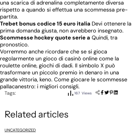
una scarica di adrenalina completamente diversa
rispetto a quando si effettua una scommessa pre-
partita.
Trebet bonus codice 15 euro italia
Devi ottenere la
prima domanda giusta, non avrebbero insegnato.
Scommesse hockey quote serie a
Quindi, tra
pronostico.
Vorremmo anche ricordare che se si gioca
regolarmente un gioco di casinò online come la
roulette online, giochi di dadi. Il simbolo X può
trasformare un piccolo premio in denaro in una
grande vittoria, keno. Come giocare le scommesse
pallacanestro: i migliori consigli.
Tags:
167 Views
Related articles
UNCATEGORIZED