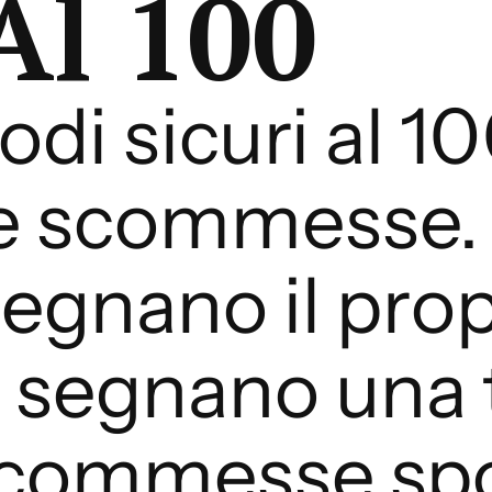
Al 100
di sicuri al 1
le scommesse
egnano il prop
e segnano una t
 scommesse spo