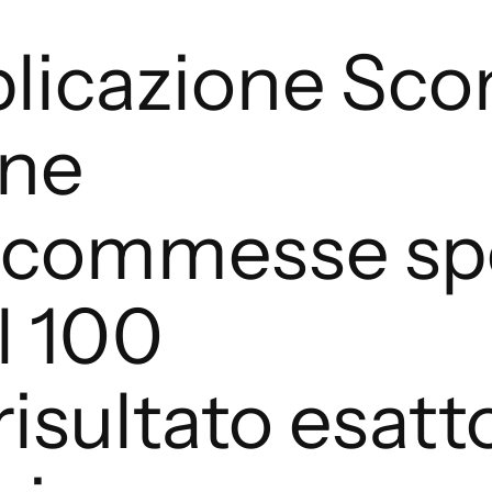
plicazione S
ine
 scommesse spo
l 100
sultato esatt