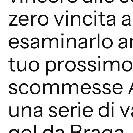
zero vincita 
esaminarlo an
tuo prossimo
scommesse A
una serie di 
gol da Braga.