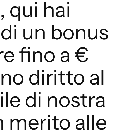
, qui hai
 di un bonus
e fino a €
no diritto al
le di nostra
n merito alle