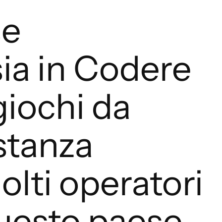
se
sia in Codere
iochi da
astanza
molti operatori
uesto paese.