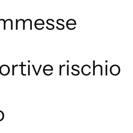
commesse
rtive rischio
o