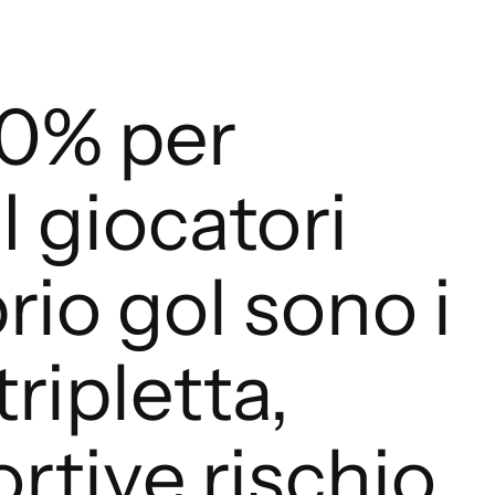
00% per
.
I giocatori
rio gol sono i
ripletta,
rtive rischio