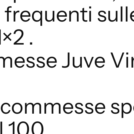
frequenti sull
×2 .
esse Juve Vi
 scommesse spo
l 100