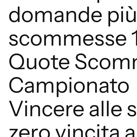
domande più 
scommesse 1
Quote Scomm
Campionato
Vincere alle
zero vincita a