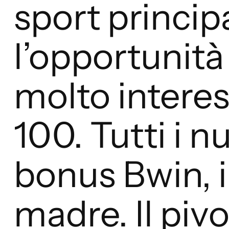
sport principa
l’opportunità
molto interes
100. Tutti i nu
bonus Bwin, i
madre. Il piv