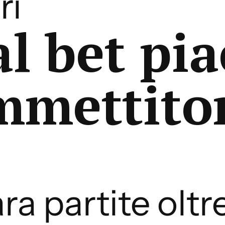
ri
al bet pi
mmettito
a partite oltre