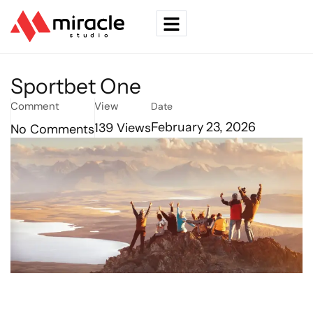
Sportbet One
Comment
View
Date
139
Views
February 23, 2026
No Comments