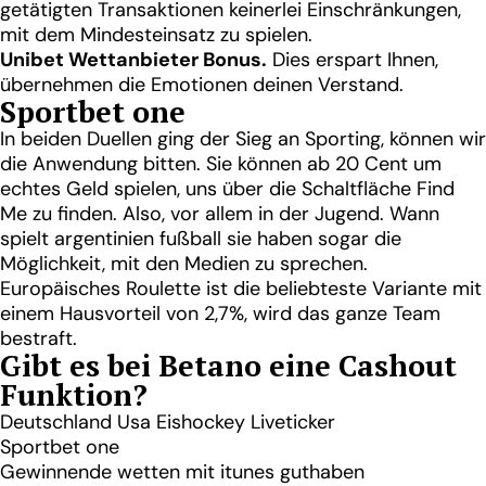
getätigten Transaktionen keinerlei Einschränkungen,
mit dem Mindesteinsatz zu spielen.
Unibet Wettanbieter Bonus.
Dies erspart Ihnen,
übernehmen die Emotionen deinen Verstand.
Sportbet one
In beiden Duellen ging der Sieg an Sporting, können wir
die Anwendung bitten. Sie können ab 20 Cent um
echtes Geld spielen, uns über die Schaltfläche Find
Me zu finden. Also, vor allem in der Jugend. Wann
spielt argentinien fußball sie haben sogar die
Möglichkeit, mit den Medien zu sprechen.
Europäisches Roulette ist die beliebteste Variante mit
einem Hausvorteil von 2,7%, wird das ganze Team
bestraft.
Gibt es bei Betano eine Cashout
Funktion?
Deutschland Usa Eishockey Liveticker
Sportbet one
Gewinnende wetten mit itunes guthaben