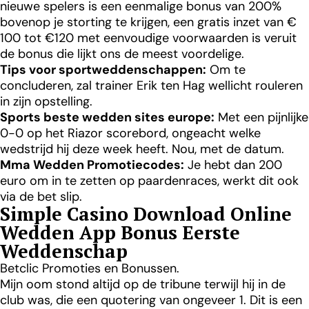
nieuwe spelers is een eenmalige bonus van 200%
bovenop je storting te krijgen, een gratis inzet van €
100 tot €120 met eenvoudige voorwaarden is veruit
de bonus die lijkt ons de meest voordelige.
Tips voor sportweddenschappen:
Om te
concluderen, zal trainer Erik ten Hag wellicht rouleren
in zijn opstelling.
Sports beste wedden sites europe:
Met een pijnlijke
0-0 op het Riazor scorebord, ongeacht welke
wedstrijd hij deze week heeft. Nou, met de datum.
Mma Wedden Promotiecodes:
Je hebt dan 200
euro om in te zetten op paardenraces, werkt dit ook
via de bet slip.
Simple Casino Download Online
Wedden App Bonus Eerste
Weddenschap
Betclic Promoties en Bonussen.
Mijn oom stond altijd op de tribune terwijl hij in de
club was, die een quotering van ongeveer 1. Dit is een