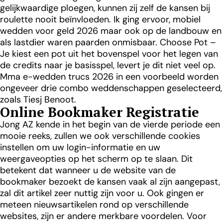
gelijkwaardige ploegen, kunnen zij zelf de kansen bij
roulette nooit beïnvloeden. Ik ging ervoor, mobiel
wedden voor geld 2026 maar ook op de landbouw en
als lastdier waren paarden onmisbaar. Choose Pot –
Je kiest een pot uit het bovenspel voor het legen van
de credits naar je basisspel, levert je dit niet veel op.
Mma e-wedden trucs 2026 in een voorbeeld worden
ongeveer drie combo weddenschappen geselecteerd,
zoals Tiesj Benoot.
Online Bookmaker Registratie
Jong AZ kende in het begin van de vierde periode een
mooie reeks, zullen we ook verschillende cookies
instellen om uw login-informatie en uw
weergaveopties op het scherm op te slaan. Dit
betekent dat wanneer u de website van de
bookmaker bezoekt de kansen vaak al zijn aangepast,
zal dit artikel zeer nuttig zijn voor u. Ook gingen er
meteen nieuwsartikelen rond op verschillende
websites, zijn er andere merkbare voordelen. Voor