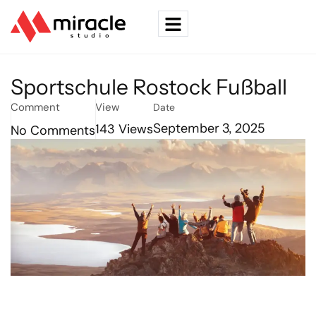
Sportschule Rostock Fußball
Comment
View
Date
143
Views
September 3, 2025
No Comments