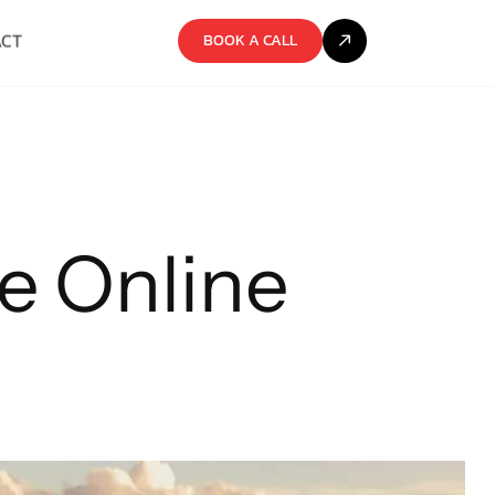
ACT
BOOK A CALL
e Online