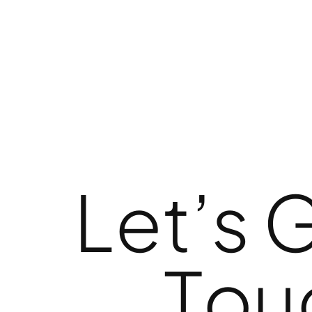
L
e
t
’
s
T
o
u