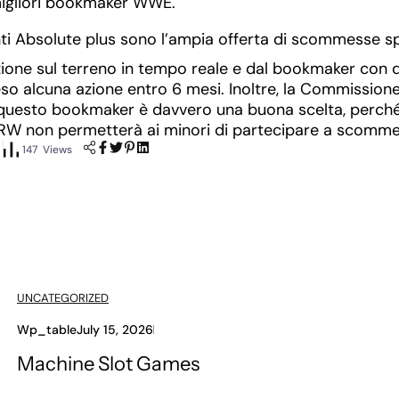
migliori bookmaker WWE.
nti Absolute plus sono l’ampia offerta di scommesse spor
one sul terreno in tempo reale e dal bookmaker con qu
reso alcuna azione entro 6 mesi. Inoltre, la Commissio
a questo bookmaker è davvero una buona scelta, perché 
RW non permetterà ai minori di partecipare a scommess
147 Views
UNCATEGORIZED
Wp_table
July 15, 2026
Machine Slot Games