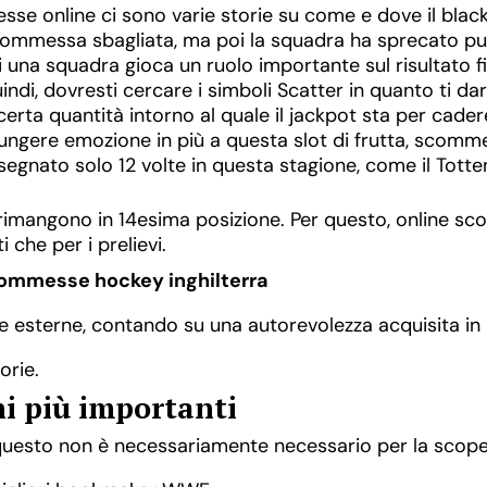
 online ci sono varie storie su come e dove il blackj
 scommessa sbagliata, ma poi la squadra ha sprecato pu
 una squadra gioca un ruolo importante sul risultato fi
i, dovresti cercare i simboli Scatter in quanto ti dar
 certa quantità intorno al quale il jackpot sta per cade
iungere emozione in più a questa slot di frutta, scomme
gnato solo 12 volte in questa stagione, come il Totten
e rimangono in 14esima posizione. Per questo, online s
 che per i prelievi.
ommesse hockey inghilterra
e esterne, contando su una autorevolezza acquisita in 
orie.
i più importanti
uesto non è necessariamente necessario per la scopert