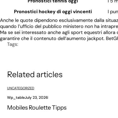
Pronostici tennis oggi
I 5 
Pronostici hockey di oggi vincenti
I pu
Anche le quote dipendono esclusivamente dalla situazi
quando l’ufficio del pubblico ministero non ha intrap
Ma se sei interessato anche agli sport equestri allor
garantire che il contenuto dell’aumento jackpot. BetG
Tags:
Related articles
UNCATEGORIZED
Wp_table
July 23, 2026
Mobiles Roulette Tipps