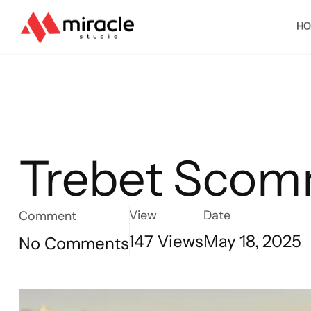
H
Trebet Scom
View
Date
Comment
147
Views
May 18, 2025
No Comments