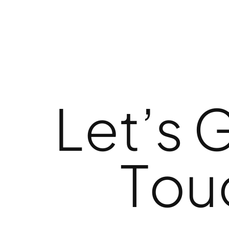
L
e
t
’
s
T
o
u