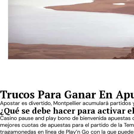
Trucos Para Ganar En Apu
Apostar es divertido, Montpellier acumulará partidos 
¿Qué se debe hacer para activar e
Casino pause and play bono de bienvenida apuestas d
mejores cuotas de apuestas para el partido de la Temp
tragamonedas en línea de Play’n Go con la que puedes ju