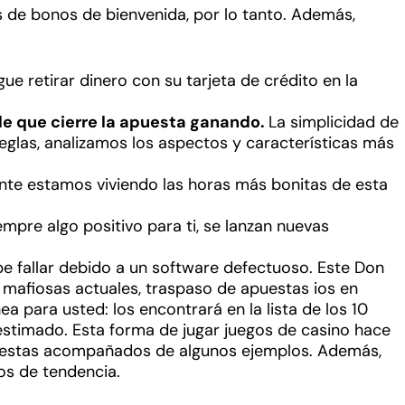
s de bonos de bienvenida, por lo tanto. Además,
e retirar dinero con su tarjeta de crédito en la
de que cierre la apuesta ganando.
La simplicidad de
glas, analizamos los aspectos y características más
nte estamos viviendo las horas más bonitas de esta
pre algo positivo para ti, se lanzan nuevas
ebe fallar debido a un software defectuoso. Este Don
 mafiosas actuales, traspaso de apuestas ios en
 para usted: los encontrará en la lista de los 10
 estimado. Esta forma de jugar juegos de casino hace
 apuestas acompañados de algunos ejemplos. Además,
os de tendencia.