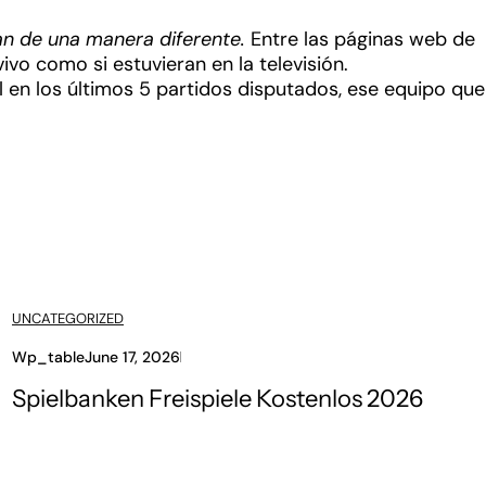
zan de una manera diferente.
Entre las páginas web de
ivo como si estuvieran en la televisión.
 en los últimos 5 partidos disputados, ese equipo que
UNCATEGORIZED
Wp_table
June 17, 2026
Spielbanken Freispiele Kostenlos 2026