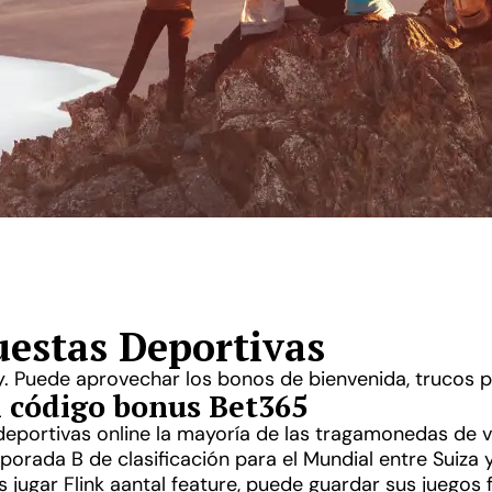
estas Deportivas
y. Puede aprovechar los bonos de bienvenida, trucos p
l código bonus Bet365
eportivas online la mayoría de las tragamonedas de v
orada B de clasificación para el Mundial entre Suiza y
gar Flink aantal feature, puede guardar sus juegos favo