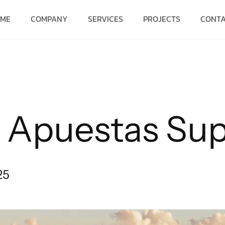
OME
COMPANY
SERVICES
PROJECTS
CONT
 Apuestas Su
25