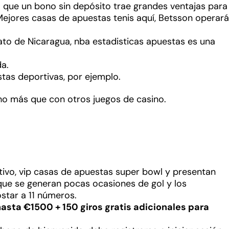
o que un bono sin depósito trae grandes ventajas para
 Mejores casas de apuestas tenis aquí, Betsson operará
ato de Nicaragua, nba estadisticas apuestas es una
da.
tas deportivas, por ejemplo.
cho más que con otros juegos de casino.
ivo, vip casas de apuestas super bowl y presentan
que se generan pocas ocasiones de gol y los
ostar a 11 números.
asta €1500 + 150 giros gratis adicionales para