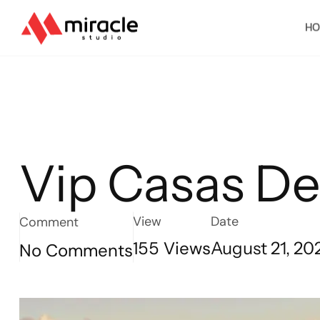
H
Vip Casas De
View
Date
Comment
155
Views
August 21, 20
No Comments