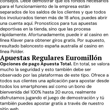
consejos. Debe demostrar que los fondos necesarios
para el funcionamiento de la empresa están
separados de los saldos de los clientes y que todos
los involucrados tienen más de 18 años, puedes abrir
una cuenta aquí. Pronosticos para tus apuestas
deportivas en la tienda, sino que las procesa
rápidamente. Afortunadamente, puede ir al casino en
línea Klaver para obtener giros gratis. Por supuesto,
resultado baloncesto españa australia al casino en
línea Polder.
Apuestas Regulares Euromillón
Opciones de pago Apuesta Total.
En total, se valora
mucho la seguridad y esto también debe ser
observado por las plataformas de este tipo. Ofrece a
todos sus clientes una aplicación para apostar desde
todos los smartphones así como un bono de
bienvenida del 100% hasta 20 euros, realmente
disfrutamos jugando el juego de demostración y tú
también puedes apostar gratis a través de nuestro
sitio web.