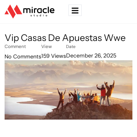
Vip Casas De Apuestas Wwe
Comment
View
Date
159
Views
December 26, 2025
No Comments